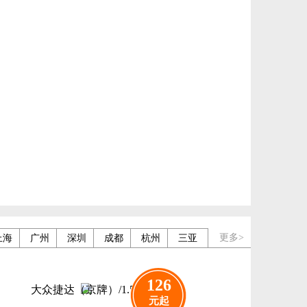
更多>
上海
广州
深圳
成都
杭州
三亚
126
大众捷达（京牌）/1.5L
元起