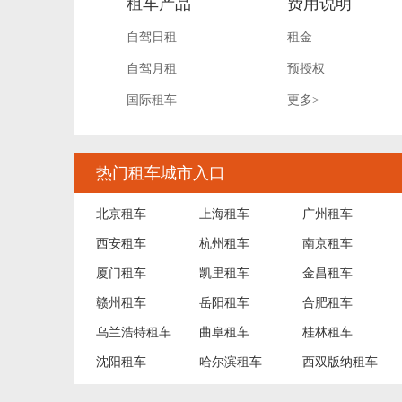
租车产品
费用说明
自驾日租
租金
自驾月租
预授权
国际租车
更多>
热门租车城市入口
北京租车
上海租车
广州租车
西安租车
杭州租车
南京租车
厦门租车
凯里租车
金昌租车
赣州租车
岳阳租车
合肥租车
乌兰浩特租车
曲阜租车
桂林租车
沈阳租车
哈尔滨租车
西双版纳租车