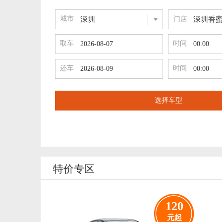
城市
门店
深圳香
取车
时间
还车
时间
选择车型
特价专区
120
元起